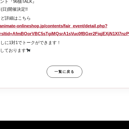
ト『96猫TALK』
日(日)開催決定!!
など詳細はこちら
animate-onlineshop.jp/contents/fair_event/detail.php?
srsltid=AfmBOorVBC5sTgiMQsrA1sVuc0fBGer2FiqjEXjN1Xl7nz
越しに1対1でトークができます！
しております
一覧に戻る