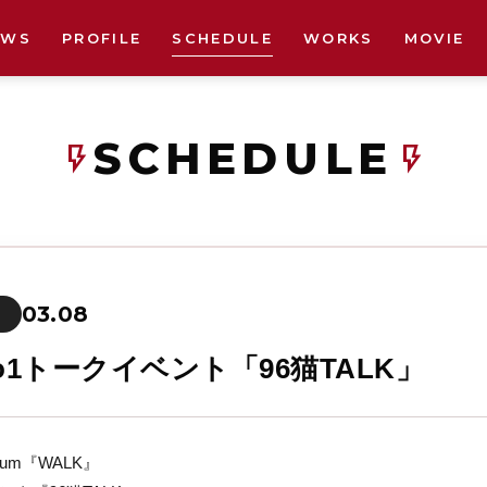
EWS
PROFILE
SCHEDULE
WORKS
MOVIE
SCHEDULE
flash_on
flash_on
03.08
to1トークイベント「96猫TALK」
lbum『WALK』