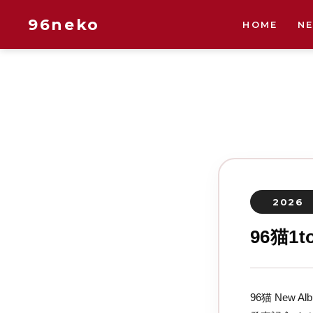
96neko
HOME
N
2026
96猫1
96猫 New A