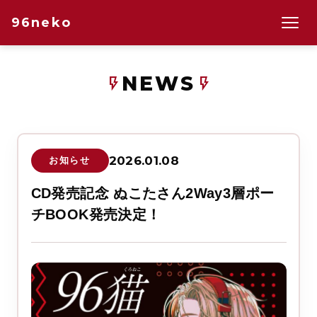
96neko
NEWS
flash_on
flash_on
2026.01.08
お知らせ
CD発売記念 ぬこたさん2Way3層ポー
チBOOK発売決定！