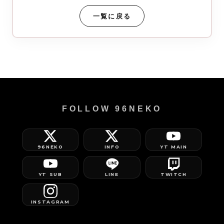
一覧に戻る
FOLLOW 96NEKO
96NEKO
INFO
YT MAIN
YT SUB
LINE
TWITCH
INSTAGRAM