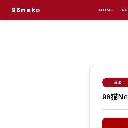
96neko
HOME
N
音楽
96猫N