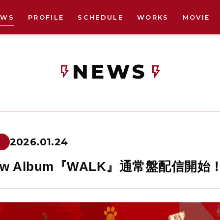
EWS
PROFILE
SCHEDULE
WORKS
MOVIE
NEWS
flash_on
flash_on
2026.01.24
ew Album『WALK』通常盤配信開始